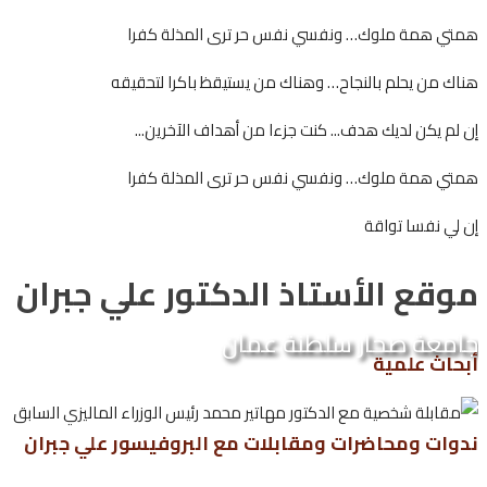
همتي همة ملوك… ونفسي نفس حر ترى المذلة كفرا
هناك من يحلم بالنجاح… وهناك من يستيقظ باكرا لتحقيقه
إن لم يكن لديك هدف... كنت جزءا من أهداف الآخرين...
همتي همة ملوك… ونفسي نفس حر ترى المذلة كفرا
إن لي نفسا تواقة
موقع الأستاذ الدكتور علي جبران
جامعة صحار سلطنة عمان
أبحاث علمية
ندوات ومحاضرات ومقابلات مع البروفيسور علي جبران