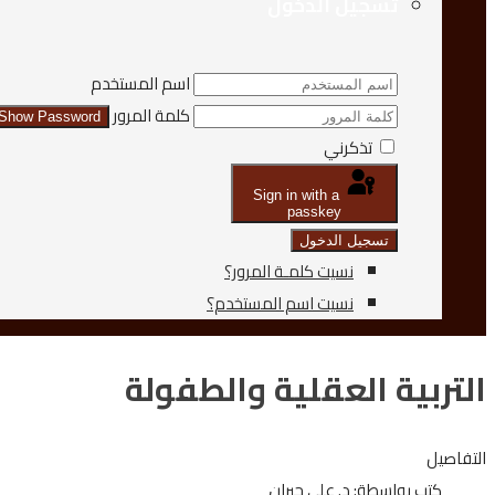
تسجيل الدخول
اسم المستخدم
كلمة المرور
Show Password
تذكرني
Sign in with a
passkey
تسجيل الدخول
نسيت كلمـة المرور؟
نسيت اسم المستخدم؟
التربية العقلية والطفولة
التفاصيل
كتب بواسطة:
د. علي جبران